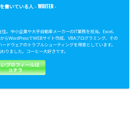
WRITER
を書いている人 -
-
住。中小企業や大手自動車メーカーのIT業務を担当。Excel、
からWordPressでWEBサイト作成、VBAプログラミング、その
ハードウェアのトラブルシューティングを得意としています。
も携わりました。コーヒー大好きです。