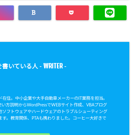
WRITER
書いている人 -
-
ド在住。中小企業や大手自動車メーカーのIT業務を担当。
dの使い方説明からWordPressでWEBサイト作成、VBAプログ
他ソフトウェアやハードウェアのトラブルシューティング
ます。教育関係、PTAも携わりました。コーヒー大好きで