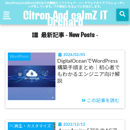
WordPress,Excel,Word,VBAなどの解説とソフトウェア・ハードウェアのトラブルシューティ
ングをしています。ITが身近になるようにお伝えします。
Citron And calmZ IT
Orchard
menu
New Posts
最新記事 -
-
2026/02/05
WordPress
DigitalOceanでWordPress
構築手順まとめ｜初心者で
もわかるエンジニア向け解
説
この記事を読む
2022/12/12
PC再生・カスタマイズ