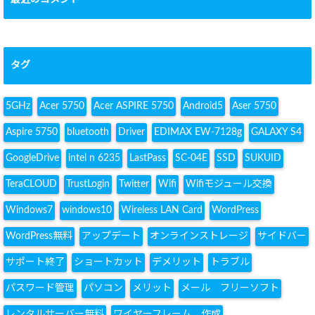
最近のコメント
タグ
5GHz
Acer 5750
Acer ASPIRE 5750
Android5
Aser 5750
Aspire 5750
bluetooth
Driver
EDIMAX EW-7128g
GALAXY S4
GoogleDrive
intel n 6235
LastPass
SC-04E
SSD
SUKUID
TeraCLOUD
TrustLogin
Twitter
Wifi
Wifiモジュール交換
Windows7
windows10
Wireless LAN Card
WordPress
WordPress無料
アップデート
オンラインストレージ
サイドバー
サポート終了
ショートカット
デメリット
トラブル
パスワード管理
パソコン
メリット
メール フリーソフト
レンタルサーバー無料
ワイヤーフレーム 作成