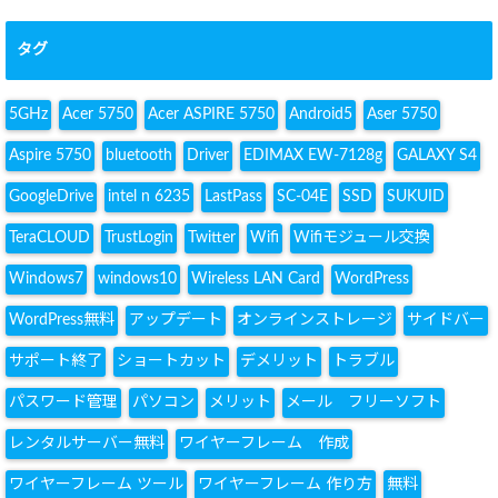
タグ
5GHz
Acer 5750
Acer ASPIRE 5750
Android5
Aser 5750
Aspire 5750
bluetooth
Driver
EDIMAX EW-7128g
GALAXY S4
GoogleDrive
intel n 6235
LastPass
SC-04E
SSD
SUKUID
TeraCLOUD
TrustLogin
Twitter
Wifi
Wifiモジュール交換
Windows7
windows10
Wireless LAN Card
WordPress
WordPress無料
アップデート
オンラインストレージ
サイドバー
サポート終了
ショートカット
デメリット
トラブル
パスワード管理
パソコン
メリット
メール フリーソフト
レンタルサーバー無料
ワイヤーフレーム 作成
ワイヤーフレーム ツール
ワイヤーフレーム 作り方
無料