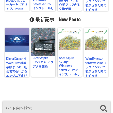
bluetoothスピ
速Wi-Fiへ！初
ラグインで□が
Server 2019を
ーカーをペアリ
心者でもできる
表示された時の
インストールし
ング。intel n
交換手順
対処方法
てみました
6235の設定に
ついて
New Posts
最新記事 -
-
Acer Aspire
Acer Aspire
DigitalOceanで
WordPressの
5750 のACアダ
5750に
WordPress構築
fontawesomeプ
Windows
プタを交換
手順まとめ｜初
ラグインで□が
Server 2019を
心者でもわかる
表示された時の
インストールし
エンジニア向け
対処方法
てみました
解説