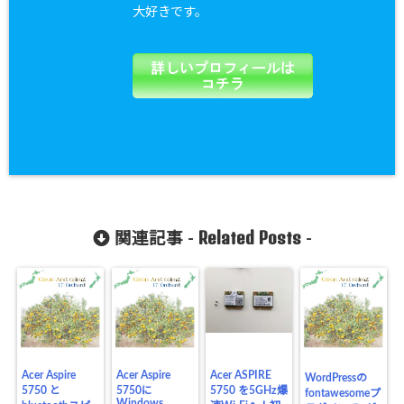
大好きです。
Related Posts
関連記事 -
-
Acer Aspire
Acer Aspire
Acer ASPIRE
WordPressの
5750 と
5750に
5750 を5GHz爆
fontawesomeプ
Windows